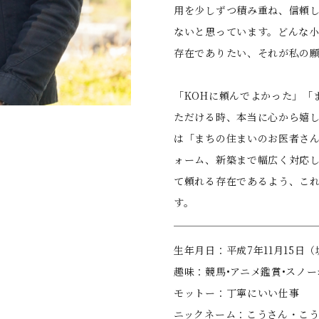
用を少しずつ積み重ね、信頼
ないと思っています。どんな
存在でありたい、それが私の
「KOHに頼んでよかった」「
ただける時、本当に心から嬉し
は「まちの住まいのお医者さん
ォーム、新築まで幅広く対応
て頼れる存在であるよう、こ
す。
⽣年⽉⽇：平成7年11⽉15⽇
趣味：競馬•アニメ鑑賞•スノ
モットー：丁寧にいい仕事
ニックネーム：こうさん・こ