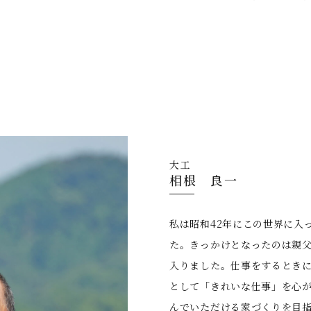
⼤⼯
相根 良⼀
私は昭和42年にこの世界に⼊
た。きっかけとなったのは親
⼊りました。仕事をするとき
として「きれいな仕事」を⼼
んでいただける家づくりを⽬