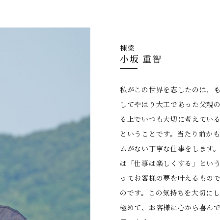
棟梁
⼩坂 重智
私がこの世界を志したのは、
してやはり⼤⼯であった⽗親
る上でいつも⼤切に考えてい
ということです。当たり前か
ムがない丁寧な仕事をします
は「仕事は楽しくする」とい
ってお客様の夢を叶えるもの
のです。この気持ちを⼤切に
極めて、お客様に⼼から喜ん