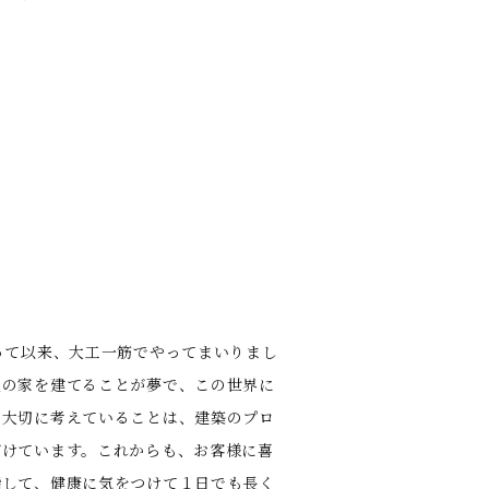
って以来、⼤⼯⼀筋でやってまいりまし
⽗の家を建てることが夢で、この世界に
に⼤切に考えていることは、建築のプロ
がけています。これからも、お客様に喜
指して、健康に気をつけて１⽇でも⻑く