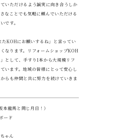
していただけるよう誠実に向き合うしか
小さなことでも気軽に頼んでいただける
願いです。
またKOHにお願いするね」と言ってい
くなります。リフォームショップKOH
」として、手すり1本から大規模リフ
しています。地域の皆様にとって安心し
れからも仲間と共に努力を続けていきま
（坂本⿓⾺と同じ⽉⽇！）
ーボード
うちゃん