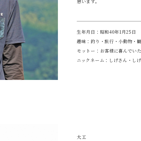
思います。
⽣年⽉⽇：昭和40年1⽉25⽇
趣味：釣り・旅⾏・⼩動物・
モットー：お客様に喜んでい
ニックネーム：しげさん・し
⼤⼯