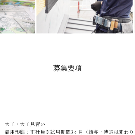
募集要項
⼤⼯・⼤⼯⾒習い
雇⽤形態：正社員※試⽤期間3ヶ⽉（給与・待遇は変わり