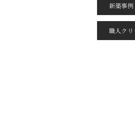
新築事例
職⼈クリ