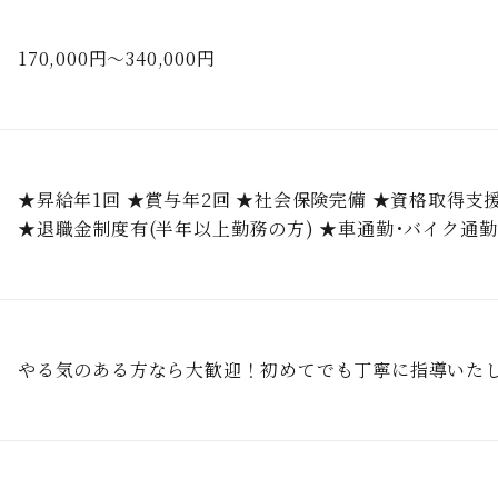
170,000円〜340,000円
★昇給年1回 ★賞与年2回 ★社会保険完備 ★資格取得⽀
★退職⾦制度有(半年以上勤務の⽅) ★⾞通勤･バイク通
やる気のある⽅なら⼤歓迎！初めてでも丁寧に指導いた