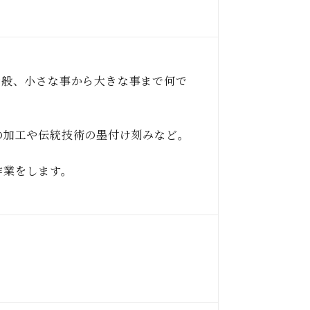
全般、⼩さな事から⼤きな事まで何で
の加⼯や伝統技術の墨付け刻みなど。
作業をします。