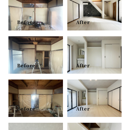
Before
After
Before
After
Before
After