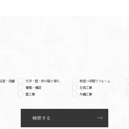
浴室・洗面
天井・壁・床の貼り替え
和室→洋間リフォーム
増築・増設
左官工事
畳工事
外構工事