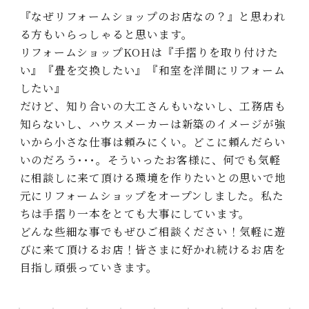
『なぜリフォームショップのお店なの？』と思われ
る⽅もいらっしゃると思います。
リフォームショップKOHは『⼿摺りを取り付けた
い』『畳を交換したい』『和室を洋間にリフォーム
したい』
だけど、知り合いの⼤⼯さんもいないし、⼯務店も
知らないし、ハウスメーカーは新築のイメージが強
いから⼩さな仕事は頼みにくい。どこに頼んだらい
いのだろう･･･。そういったお客様に、何でも気軽
に相談しに来て頂ける環境を作りたいとの思いで地
元にリフォームショップをオープンしました。私た
ちは⼿摺り⼀本をとても⼤事にしています。
どんな些細な事でもぜひご相談ください！気軽に遊
びに来て頂けるお店！皆さまに好かれ続けるお店を
⽬指し頑張っていきます。