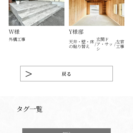
W様
Y様邸
外構工事
玄関ド
天井・壁・床
左官
ア・サッ
の貼り替え
工事
シ
戻る
タグ一覧